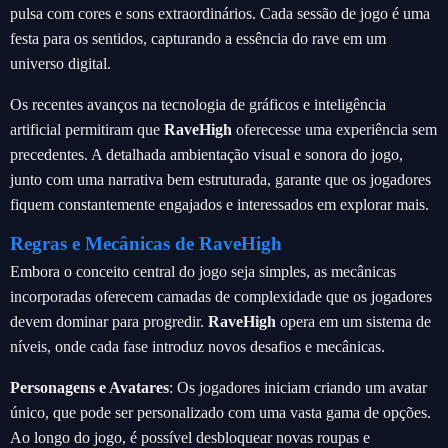
pulsa com cores e sons extraordinários. Cada sessão de jogo é uma
festa para os sentidos, capturando a essência do rave em um
universo digital.
Os recentes avanços na tecnologia de gráficos e inteligência
artificial permitiram que
RaveHigh
oferecesse uma experiência sem
precedentes. A detalhada ambientação visual e sonora do jogo,
junto com uma narrativa bem estruturada, garante que os jogadores
fiquem constantemente engajados e interessados em explorar mais.
Regras e Mecânicas de RaveHigh
Embora o conceito central do jogo seja simples, as mecânicas
incorporadas oferecem camadas de complexidade que os jogadores
devem dominar para progredir.
RaveHigh
opera em um sistema de
níveis, onde cada fase introduz novos desafios e mecânicas.
Personagens e Avatares
: Os jogadores iniciam criando um avatar
único, que pode ser personalizado com uma vasta gama de opções.
Ao longo do jogo, é possível desbloquear novas roupas e