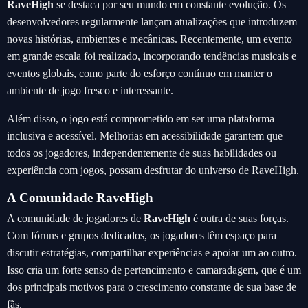
RaveHigh
se destaca por seu mundo em constante evolução. Os
desenvolvedores regularmente lançam atualizações que introduzem
novas histórias, ambientes e mecânicas. Recentemente, um evento
em grande escala foi realizado, incorporando tendências musicais e
eventos globais, como parte do esforço contínuo em manter o
ambiente de jogo fresco e interessante.
Além disso, o jogo está comprometido em ser uma plataforma
inclusiva e acessível. Melhorias em acessibilidade garantem que
todos os jogadores, independentemente de suas habilidades ou
experiência com jogos, possam desfrutar do universo de RaveHigh.
A Comunidade RaveHigh
A comunidade de jogadores de
RaveHigh
é outra de suas forças.
Com fóruns e grupos dedicados, os jogadores têm espaço para
discutir estratégias, compartilhar experiências e apoiar um ao outro.
Isso cria um forte senso de pertencimento e camaradagem, que é um
dos principais motivos para o crescimento constante de sua base de
fãs.