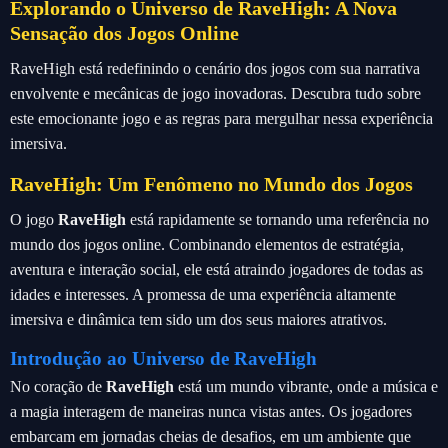
Explorando o Universo de RaveHigh: A Nova
Sensação dos Jogos Online
RaveHigh está redefinindo o cenário dos jogos com sua narrativa
envolvente e mecânicas de jogo inovadoras. Descubra tudo sobre
este emocionante jogo e as regras para mergulhar nessa experiência
imersiva.
RaveHigh: Um Fenômeno no Mundo dos Jogos
O jogo
RaveHigh
está rapidamente se tornando uma referência no
mundo dos jogos online. Combinando elementos de estratégia,
aventura e interação social, ele está atraindo jogadores de todas as
idades e interesses. A promessa de uma experiência altamente
imersiva e dinâmica tem sido um dos seus maiores atrativos.
Introdução ao Universo de RaveHigh
No coração de
RaveHigh
está um mundo vibrante, onde a música e
a magia interagem de maneiras nunca vistas antes. Os jogadores
embarcam em jornadas cheias de desafios, em um ambiente que