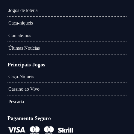
Jogos de loteria
Caça-níqueis
Contate-nos
Últimas Notícias
Principais Jogos
Caça-Níqueis
Cassino ao Vivo
Pescaria
Pagamento Seguro