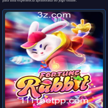
para uma experiência aprimorada no jogo online.