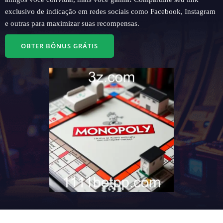
exclusivo de indicação em redes sociais como Facebook, Instagram
e outras para maximizar suas recompensas.
OBTER BÔNUS GRÁTIS