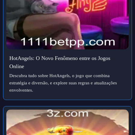
HotAngels: O Novo Fenômeno entre os Jogos
Online
Descubra tudo sobre HotAngels, o jogo que combina
estratégia e diversão, e explore suas regras e atualizações
envolventes.