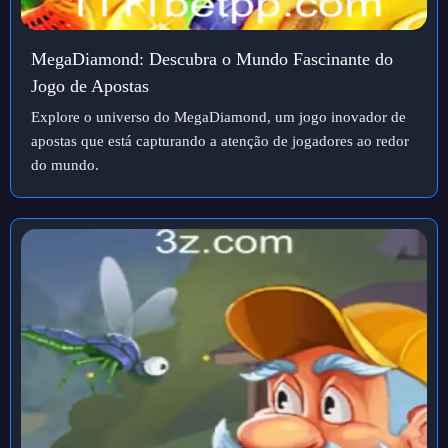
MegaDiamond: Descubra o Mundo Fascinante do
Jogo de Apostas
Explore o universo do MegaDiamond, um jogo inovador de
apostas que está capturando a atenção de jogadores ao redor
do mundo.