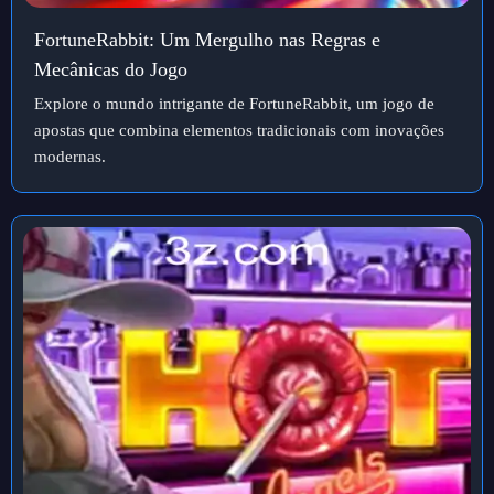
FortuneRabbit: Um Mergulho nas Regras e
Mecânicas do Jogo
Explore o mundo intrigante de FortuneRabbit, um jogo de
apostas que combina elementos tradicionais com inovações
modernas.