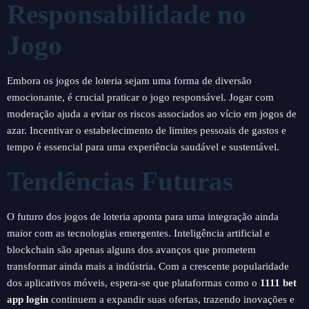
Responsabilidade no
Jogo
Embora os jogos de loteria sejam uma forma de diversão
emocionante, é crucial praticar o jogo responsável. Jogar com
moderação ajuda a evitar os riscos associados ao vício em jogos de
azar. Incentivar o estabelecimento de limites pessoais de gastos e
tempo é essencial para uma experiência saudável e sustentável.
Tendências Futuras
O futuro dos jogos de loteria aponta para uma integração ainda
maior com as tecnologias emergentes. Inteligência artificial e
blockchain são apenas alguns dos avanços que prometem
transformar ainda mais a indústria. Com a crescente popularidade
dos aplicativos móveis, espera-se que plataformas como o
1111 bet
app login
continuem a expandir suas ofertas, trazendo inovações e