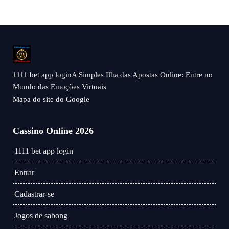
1111 bet app loginA Simples Ilha das Apostas Online: Entre no
Mundo das Emoções Virtuais
Mapa do site do Google
Cassino Online 2026
1111 bet app login
Entrar
Cadastrar-se
Jogos de sabong