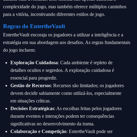
complexidade do jogo, mas também oferece múltiplos caminhos
para a vitória, incentivando diferentes estilos de jogo.
Regras do EntertheVault
EntertheVault encoraja os jogadores a utilizar a inteligência e a
estratégia em sua abordagem aos desafios. As regras fundamentais
do jogo incluem:
Exploração Cuidadosa
: Cada ambiente é repleto de
detalhes ocultos e segredos. A exploração cuidadosa é
essencial para progredir.
Gestão de Recursos
: Recursos são limitados; os jogadores
devem decidir sabiamente como utilizá-los, especialmente
em situações críticas.
Decisões Estratégicas
: As escolhas feitas pelos jogadores
durante eventos e interações podem ter consequências
significativas no desenvolvimento da trama.
Colaboração e Competição
: EntertheVault pode ser