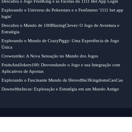
Descubra o Jogo FruitKing e as Facetas do 1111 Bet App Login
Explorando o Universo do Pokerstars e o Fenômeno '1111 bet app
login'
Descubra o Mundo de 100BlazingClover: O Jogo de Aventura e
Estratégia
Explorando o Mundo de CrazyPiggy: Uma Experiência de Jogo
Única
Crownstrike: A Nova Sensação no Mundo dos Jogos
FruitsAndJokers100: Desvendando o Jogo e sua Integração com
Aplicativos de Apostas
Explorando o Fascinante Mundo de Heroofthe3KingdomsCaoCao
DawnoftheIncas: Exploração e Estratégia em um Mundo Antigo